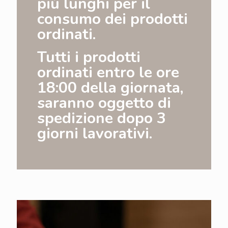
più lunghi per il
consumo dei prodotti
ordinati.
Tutti i prodotti
ordinati entro le ore
18:00 della giornata,
saranno oggetto di
spedizione dopo 3
giorni lavorativi.